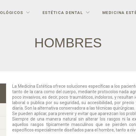
IOLÓGICOS
ESTÉTICA DENTAL
MEDICINA EST
HOMBRES
La Medicina Estética ofrece soluciones específicas a los pacient
tanto de la cara como del cuerpo, mediante protocolos nada agr
poco invasivos, es decir, poco traumáticos, indoloros, y resulta
laboral o publica por su seguridad, su accesibilidad, por precio
diaria. Son la alternativa conservadora a las técnicas quirúrgicas.
Se pueden aplicar, para prevenir y evitar que aparezcan los prob
Siempre de una manera natural sin alterar los rasgos ni la ex
aquellos rasgos típicamente masculinos que se pierden con
específicos especialmente diseñados para el hombre, tanto a nive