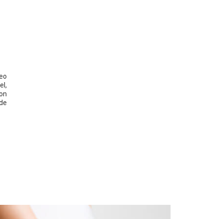
neo
el,
on
de