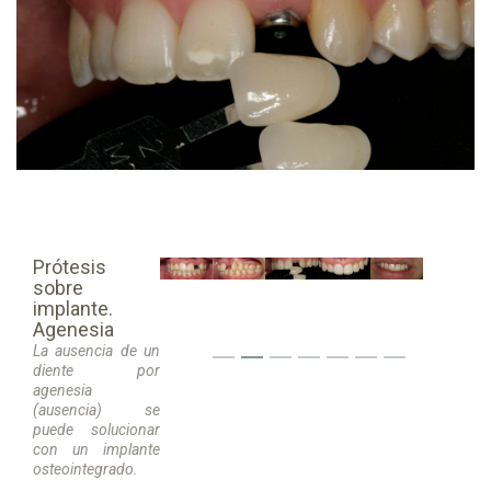
Prótesis
sobre
implante.
Agenesia
La ausencia de un
diente por
agenesia
(ausencia) se
puede solucionar
con un implante
osteointegrado.