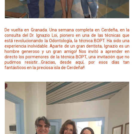
De vuelta en Granada. Una semana completa en Cerdeña, en la
consulta del Dr. Ignazio Loi, pionero en una de las técnicas que
está revolucionando la Odontología, la técnica BOPT. Ha sido una
experiencia inolvidable. Aparte de un gran dentista, Ignazio es un
hombre generoso y un gran amigo! Nos invitó a aprender en
directo los pormenores de la técnica BOPT, una invitación que no
pudimos resistir….Gracias, desde aquí, por esos días tan
fantásticos en la preciosa isla de Cerdeña!!